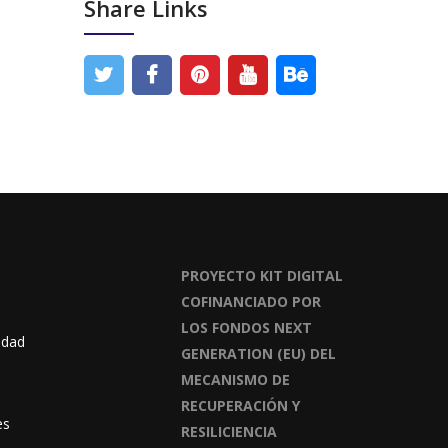
Share Links
PROYECTO KIT DIGITAL
COFINANCIADO POR
LOS FONDOS NEXT
idad
GENERATION (EU) DEL
MECANISMO DE
RECUPERACIÓN Y
es
RESILICIENCIA