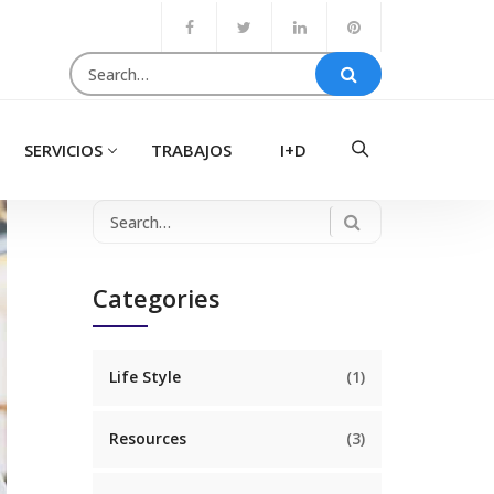
Search
for:
SERVICIOS
TRABAJOS
I+D
Search
for:
Categories
Life Style
(1)
Resources
(3)