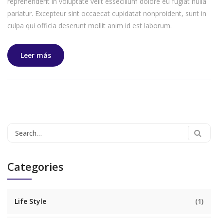
reprehenderit in voluptate velit essecillum dolore eu fugiat nulla
pariatur. Excepteur sint occaecat cupidatat nonproident, sunt in
culpa qui officia deserunt mollit anim id est laborum.
Leer más
Search
for:
Categories
Life Style
(1)