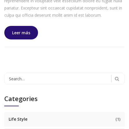
reprehenderit in voluptate velit essecillum dolore eu fugiat nulla
pariatur. Excepteur sint occaecat cupidatat nonproident, sunt in
culpa qui officia deserunt mollit anim id est laborum.
Leer más
Search
for:
Categories
Life Style
(1)