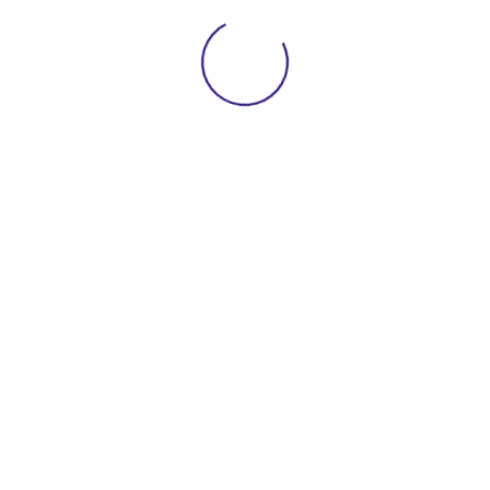
Nuestro catálogo 2022
hats
24 de agosto de 2022
Con más de 30 años de experiencia en desarrollos electrónicos ,
seguimos renovándonos cada día , te presentamos nuestro
catálogo Zeus 2022 donde encontraras todas las novedades,
así como una amplia información de nuestros productos y
servicios. Catálogo Zeus
Leer más